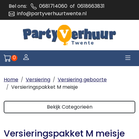
Bel ons:
0681714060
of
0618663831
info@partyverhuurtwente.nl
Togg
Log je in of meld je aan
0
Naar winkelwagen pagina
Home
Versiering
Versiering geboorte
Versieringspakket M meisje
Bekijk Categorieën
Versieringspakket M meisje