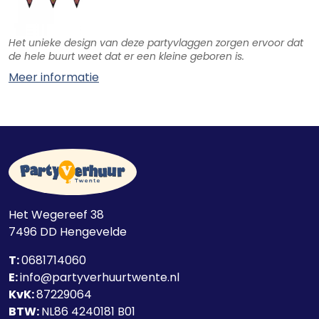
Het unieke design van deze partyvlaggen zorgen ervoor dat
de hele buurt weet dat er een kleine geboren is.
Meer informatie
Het Wegereef 38
7496 DD
Hengevelde
T:
0681714060
E:
info@partyverhuurtwente.nl
KvK:
87229064
BTW:
NL86 4240181 B01