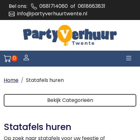
Bel ons:
0681714060
of
0618663831
info@partyverhuurtwente.nl
Togg
Log je in of meld je aan
0
Naar winkelwagen pagina
Home
Statafels huren
Bekijk Categorieën
Statafels huren
Op zoek naar statafels voor uw feestje of