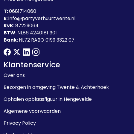
T:
0681714060
E:
info@partyverhuurtwente.nl
KvK:
87229064
BTW:
NL86 4240181 B01
Bank:
NL72 RABO 0199 3322 07
facebook
twitter
linkedin
instagram
Klantenservice
Over ons
Bezorgen in omgeving Twente & Achterhoek
Ophalen opblaasfiguur in Hengevelde
Algemene voorwaarden
Privacy Policy