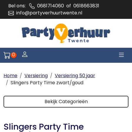
Bel ons:
0681714060
of
0618663831
info@partyverhuurtwente.nl
Togg
Log je in of meld je aan
0
Naar winkelwagen pagina
Home
Versiering
Versiering 50 jaar
Slingers Party Time zwart/goud
Bekijk Categorieën
Slingers Party Time