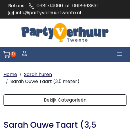
Bel ons:
0681714060
of
0618663831
info@partyverhuurtwente.nl
Togg
Log je in of meld je aan
0
Naar winkelwagen pagina
Home
Sarah huren
Sarah Ouwe Taart (3,5 meter)
Bekijk Categorieën
Sarah Ouwe Taart (3,5