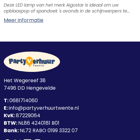
Deze LED lamp van het merk Aigostar is ideaal om uw
opblaaspop of spandoek 's avonds in de schijnwerpers te
zetten.
Meer informatie
Het Wegereef 38
7496 DD
Hengevelde
T:
0681714060
E:
info@partyverhuurtwente.nl
KvK:
87229064
BTW:
NL86 4240181 B01
Bank:
NL72 RABO 0199 3322 07