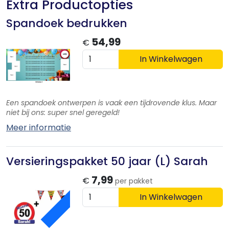
Extra Productopties
Spandoek bedrukken
54,99
€
In Winkelwagen
Een spandoek ontwerpen is vaak een tijdrovende klus. Maar
niet bij ons: super snel geregeld!
Meer informatie
Versieringspakket 50 jaar (L) Sarah
ACTIE
7,99
€
per pakket
In Winkelwagen