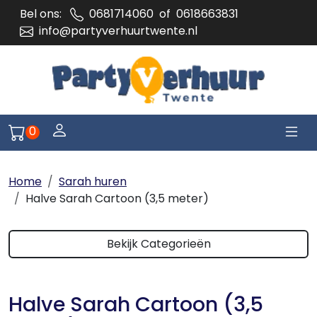
Bel ons:
0681714060
of
0618663831
info@partyverhuurtwente.nl
Togg
Log je in of meld je aan
0
Naar winkelwagen pagina
Home
Sarah huren
Halve Sarah Cartoon (3,5 meter)
Bekijk Categorieën
Halve Sarah Cartoon (3,5