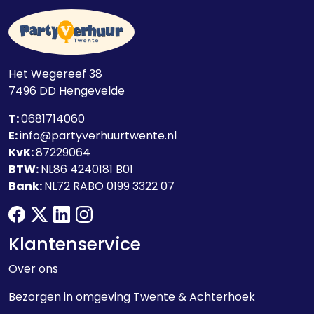
Het Wegereef 38
7496 DD
Hengevelde
T:
0681714060
E:
info@partyverhuurtwente.nl
KvK:
87229064
BTW:
NL86 4240181 B01
Bank:
NL72 RABO 0199 3322 07
facebook
twitter
linkedin
instagram
Klantenservice
Over ons
Bezorgen in omgeving Twente & Achterhoek