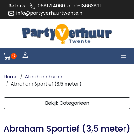
Bel ons:
0681714060
of
0618663831
info@partyverhuurtwente.nl
Togg
Log je in of meld je aan
0
Naar winkelwagen pagina
Home
Abraham huren
Abraham Sportief (3,5 meter)
Bekijk Categorieën
Abraham Sportief (3,5 meter)