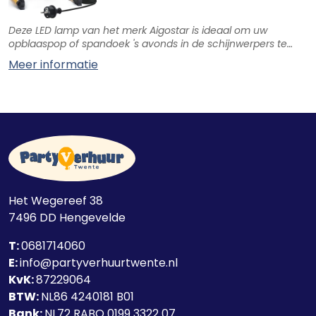
Deze LED lamp van het merk Aigostar is ideaal om uw
opblaaspop of spandoek 's avonds in de schijnwerpers te
zetten.
Meer informatie
Het Wegereef 38
7496 DD
Hengevelde
T:
0681714060
E:
info@partyverhuurtwente.nl
KvK:
87229064
BTW:
NL86 4240181 B01
Bank:
NL72 RABO 0199 3322 07