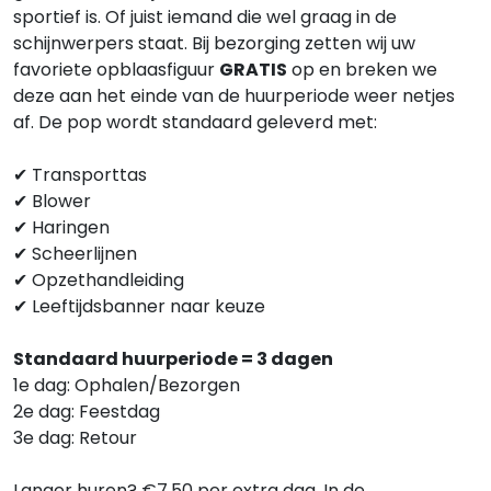
sportief is. Of juist iemand die wel graag in de
schijnwerpers staat. Bij bezorging zetten wij uw
favoriete opblaasfiguur
GRATIS
op en breken we
deze aan het einde van de huurperiode weer netjes
af. De pop wordt standaard geleverd met:
✔ Transporttas
✔ Blower
✔ Haringen
✔ Scheerlijnen
✔ Opzethandleiding
✔ Leeftijdsbanner naar keuze
Standaard huurperiode = 3 dagen
1e dag: Ophalen/Bezorgen
2e dag: Feestdag
3e dag: Retour
Langer huren? €7,50 per extra dag. In de