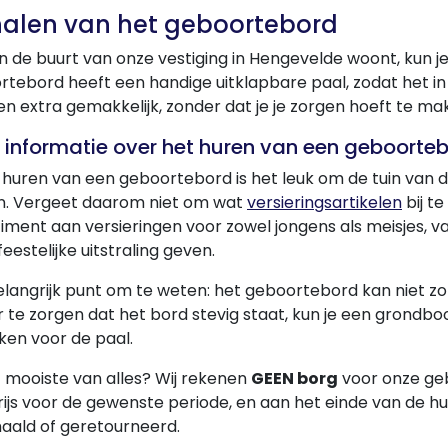
alen van het geboortebord
 in de buurt van onze vestiging in Hengevelde woont, kun 
tebord heeft een handige uitklapbare paal, zodat het in v
n extra gemakkelijk, zonder dat je je zorgen hoeft te mak
a informatie over het huren van een geboorte
t huren van een geboortebord is het leuk om de tuin van d
. Vergeet daarom niet om wat
versieringsartikelen
bij t
iment aan versieringen voor zowel jongens als meisjes, van
feestelijke uitstraling geven.
elangrijk punt om te weten: het geboortebord kan niet 
 te zorgen dat het bord stevig staat, kun je een grondb
ken voor de paal.
 mooiste van alles? Wij rekenen
GEEN borg
voor onze geb
rijs voor de gewenste periode, en aan het einde van de 
aald of geretourneerd.