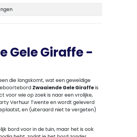
Jongen
 Gele Giraffe -
ereen die langskomt, wat een geweldige
t geboortebord
Zwaaiende Gele Giraffe
is
 voor wie op zoek is naar een vrolijke,
a Party Verhuur Twente en wordt geleverd
plaatst, en (uiteraard niet te vergeten)
jk bord voor in de tuin, maar het is ook
nodig hebt, zodat je het bord zonder