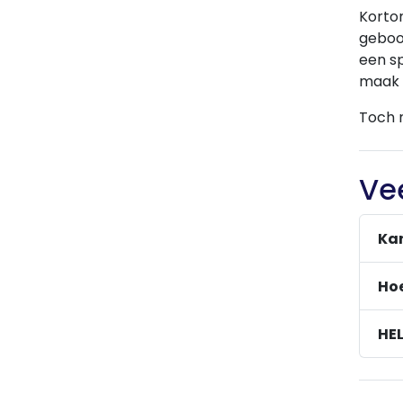
Korto
geboor
een sp
maak d
Toch 
Ve
Kan
Hoe
HEL