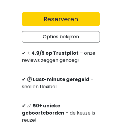
Reserveren
Opties bekijken
✔
⭐
4,9/5 op Trustpilot
– onze
reviews zeggen genoeg!
✔
⏱
Last-minute geregeld
–
snel en flexibel.
✔
🎉
5
0+ unieke
geboorteborden
– de keuze is
reuze!