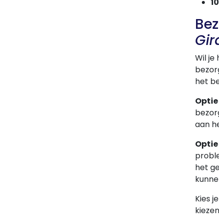
1
Bez
Gir
Wil j
bezorg
het be
Optie 
bezorg
aan h
Optie
probl
het ge
kunne
Kies j
kieze