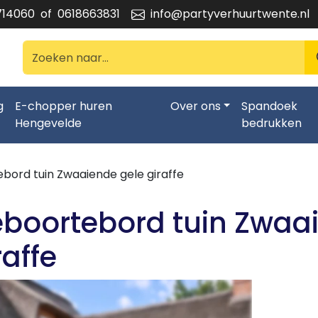
714060
of
0618663831
info@partyverhuurtwente.nl
g
E-chopper huren
Over ons
Spandoek
Hengevelde
bedrukken
bord tuin Zwaaiende gele giraffe
boortebord tuin Zwaa
raffe