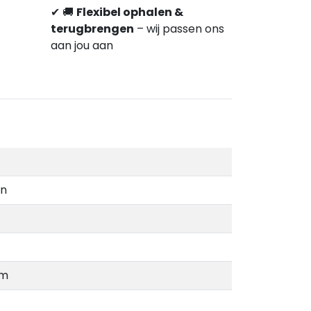
✔
🚚
Flexibel ophalen &
terugbrengen
–
wij passen ons
aan jou aan
in
cm