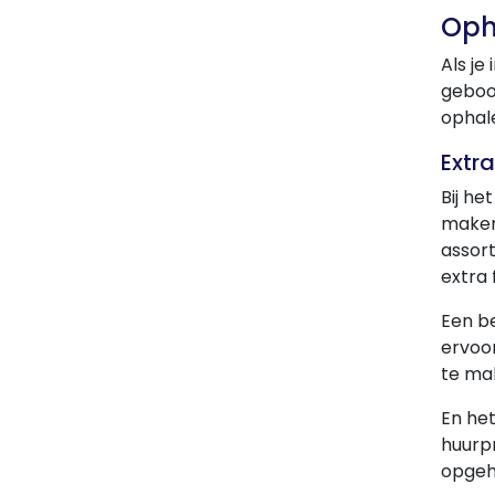
Oph
Als je
geboor
ophale
Extr
Bij he
maken
assort
extra 
Een b
ervoor
te ma
En het
huurp
opgeh