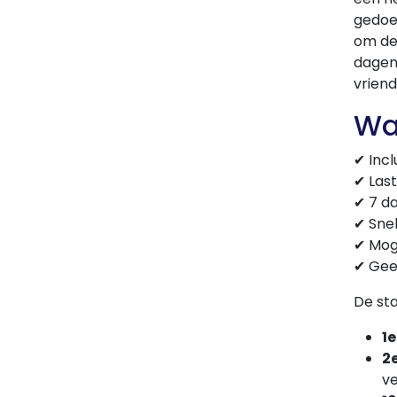
gedoe 
om de
dagen 
vriend
Wat
✔ Incl
✔ Las
✔ 7 d
✔ Snel
✔ Mog
✔ Gee
De sta
1
2
v