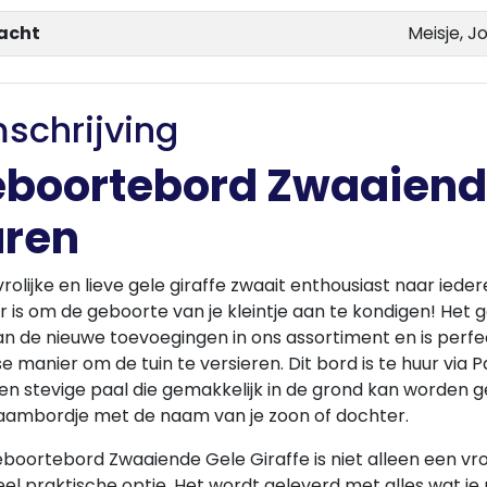
acht
Meisje, 
schrijving
boortebord Zwaaiende
ren
rolijke en lieve gele giraffe zwaait enthousiast naar ied
 is om de geboorte van je kleintje aan te kondigen! He
n de nieuwe toevoegingen in ons assortiment en is perfect
e manier om de tuin te versieren. Dit bord is te huur vi
n stevige paal die gemakkelijk in de grond kan worden ge
aambordje met de naam van je zoon of dochter.
boortebord Zwaaiende Gele Giraffe is niet alleen een vroli
el praktische optie. Het wordt geleverd met alles wat je 