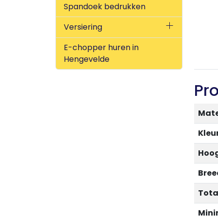
Spandoek bedrukken
Versiering
E-chopper huren in
Hengevelde
Pr
Mate
Kleu
Hoog
Bree
Tota
Mini