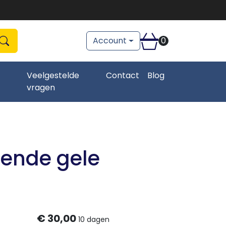
Account
0
Zoeken
zoeken
Veelgestelde
Contact
Blog
vragen
iende gele
€
30,00
10 dagen