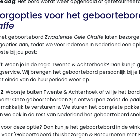
0e dag
: Het bord wordt weer opgehaald of geretourneerd
orgopties voor het geboortebo
affe
e het geboortebord
Zwaaiende Gele Giraffe
laten bezorge
opties aan, zodat we voor iedereen in Nederland een oplo
ste bij jou past:
1
: Woon je in de regio Twente & Achterhoek? Dan kun je
service. Wij brengen het geboortebord persoonlijk bij je l
et einde van de huurperiode weer op.
 2
: Woon je buiten Twente & Achterhoek of wil je het bor
eem! Onze geboorteborden zijn ontworpen zodat de paal 
makkelijk te versturen is. We sturen het complete pakket
n we ook in de rest van Nederland het geboortebord snel
e voor deze optie? Dan kun je het geboortebord in de wi
n voor 'Geboortebord thuisbezorgen & Retourneren met P