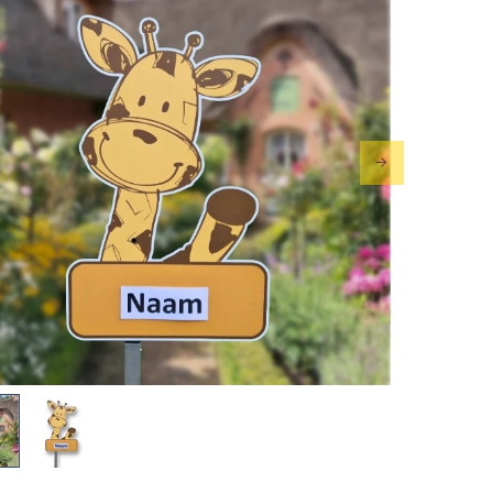
ous
Next