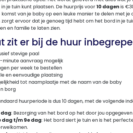
in je tuin kunt plaatsen. De huurprijs voor
10 dagen
is €3
 komst van je baby op een leuke manier te delen met je 
zorgt ervoor dat je genoeg tijd hebt om het bord in je tu
en en familie te laten zien.
 zit er bij de huur inbegrep
usief stevige paal
t-minute aanvraag mogelijk
agen per week te bestellen
le en eenvoudige plaatsing
elijkheid tot naamplaatje met de naam van de baby
n borg
ndaard huurperiode is dus 10 dagen, met de volgende inde
e dag
: Bezorging van het bord op het door jou opgegeven
e dag t/m 9e dag
: Het bord siert je tuin en is het perfec
erwelkomen.