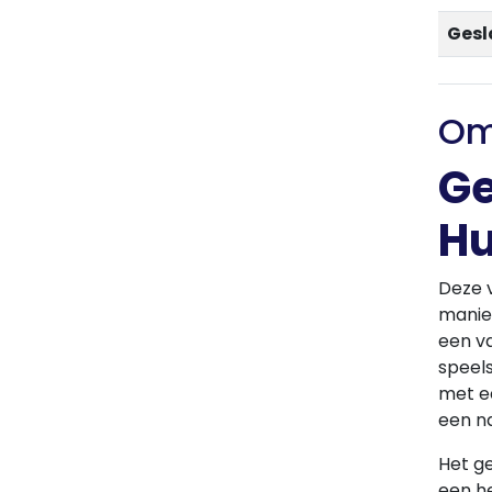
Gesl
Om
Ge
Hu
Deze v
manier
een va
speels
met ee
een n
Het ge
een he