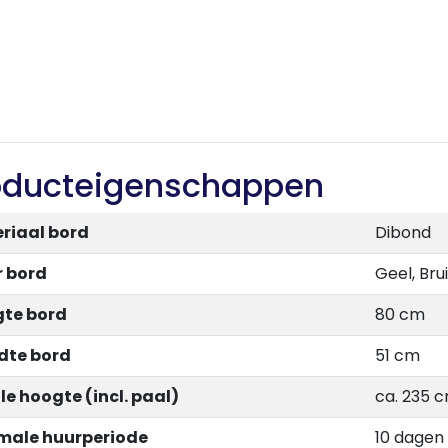
oducteigenschappen
riaal bord
Dibond
r bord
Geel, Bru
te bord
80 cm
dte bord
51 cm
le hoogte (incl. paal)
ca. 235 
male huurperiode
10 dagen