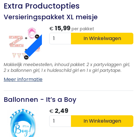
Extra Productopties
Versieringspakket XL meisje
ACTIE
15,99
€
per pakket
In Winkelwagen
Makkelijk meebestellen, inhoud pakket: 2 x partyvlaggen girl,
2 x ballonnen girl, 1 x huldeschild girl en 1 x girl partytape.
Meer informatie
Ballonnen - It’s a Boy
2,49
€
In Winkelwagen