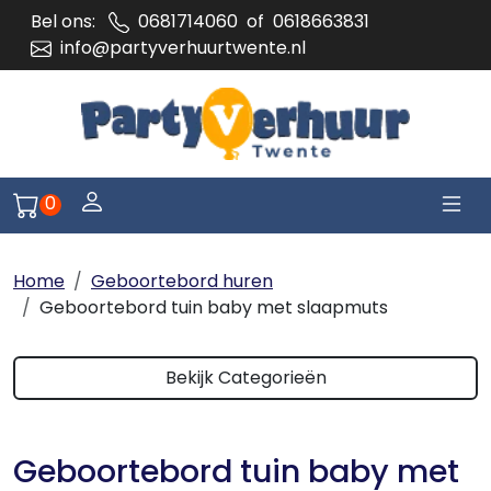
Bel ons:
0681714060
of
0618663831
info@partyverhuurtwente.nl
Togg
Log je in of meld je aan
0
Naar winkelwagen pagina
Home
Geboortebord huren
Geboortebord tuin baby met slaapmuts
Bekijk Categorieën
Geboortebord tuin baby met