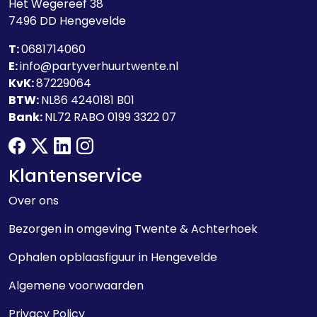
Het Wegereef 38
7496 DD
Hengevelde
T:
0681714060
E:
info@partyverhuurtwente.nl
KvK:
87229064
BTW:
NL86 4240181 B01
Bank:
NL72 RABO 0199 3322 07
facebook
twitter
linkedin
instagram
Klantenservice
Over ons
Bezorgen in omgeving Twente & Achterhoek
Ophalen opblaasfiguur in Hengevelde
Algemene voorwaarden
Privacy Policy