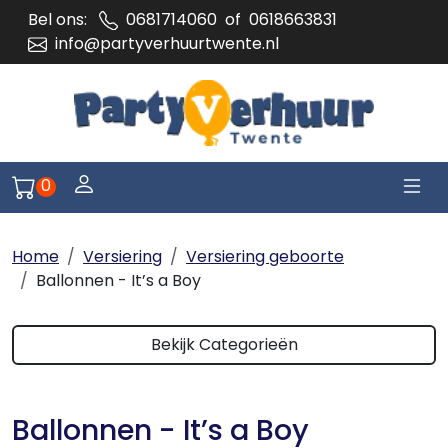
Bel ons:
0681714060
of
0618663831
info@partyverhuurtwente.nl
Togg
Log je in of meld je aan
0
Naar winkelwagen pagina
Home
Versiering
Versiering geboorte
Ballonnen - It’s a Boy
Bekijk Categorieën
Ballonnen - It’s a Boy