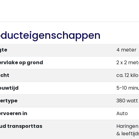
oducteigenschappen
gte
4 meter
rvlake op grond
2 x 2 met
cht
ca. 12 kilo
uwtijd
5-10 min
ertype
380 watt
ervoeren in
Auto
ud transporttas
Haringen 
& leeftij