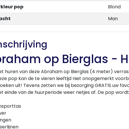
kleur pop
Blond
acht
Man
schrijving
raham op Bierglas - 
t huren van deze Abraham op Bierglas (4 meter) verras je
ze pop kan de te vieren leeftijd niet onopgemerkt voorb
oeken uit! Tevens zetten we bij bezorging GRATIS uw fav
et einde van de huurperiode weer netjes af. De pop word
nsporttas
wer
ingen
erlijnen