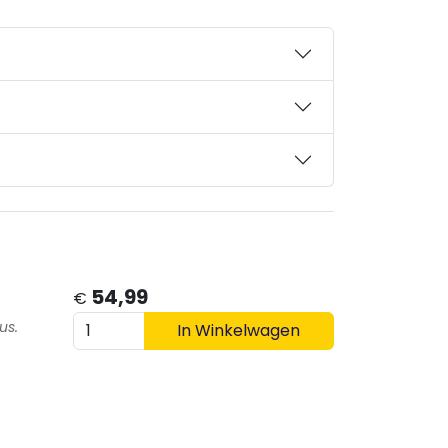
54,99
€
us.
In Winkelwagen