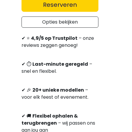
Reserveren
Opties bekijken
✔
⭐
4,9/5 op Trustpilot
– onze
reviews zeggen genoeg!
✔
⏱
Last-minute geregeld
–
snel en flexibel.
✔
🎉
20+ unieke modellen
–
voor elk feest of evenement.
✔
🚚
Flexibel ophalen &
terugbrengen
–
wij passen ons
aan jou aan