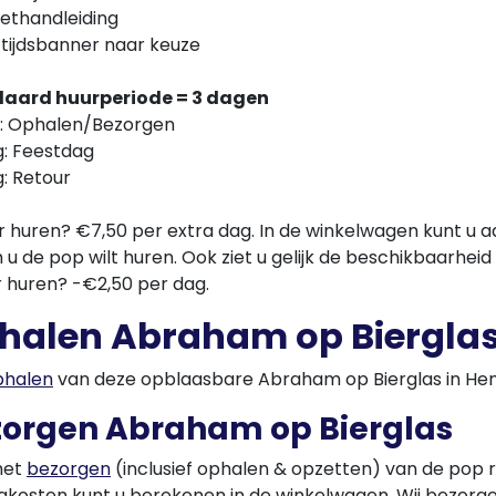
ethandleiding
ftijdsbanner naar keuze
aard huurperiode = 3 dagen
g: Ophalen/Bezorgen
g: Feestdag
: Retour
r huren? €7,50 per extra dag. In de winkelwagen kunt u
u de pop wilt huren. Ook ziet u gelijk de beschikbaarhei
r huren? -€2,50 per dag.
halen Abraham op Biergla
phalen
van deze opblaasbare Abraham op Bierglas in Hen
zorgen Abraham op Bierglas
het
bezorgen
(inclusief ophalen & opzetten) van de pop
gkosten kunt u berekenen in de winkelwagen. Wij bezorg