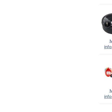
M
inf
M
inf