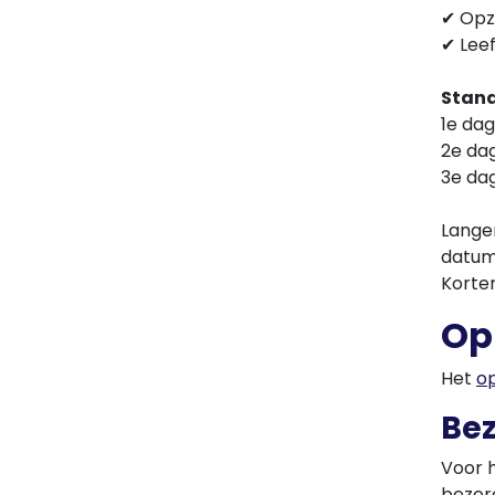
✔ Opz
✔ Lee
Stand
1e da
2e da
3e dag
Lange
datum 
Korte
Op
Het
o
Be
Voor 
bezor