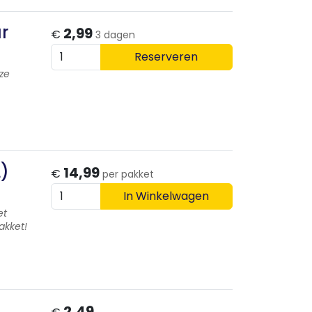
r
2,99
€
3 dagen
Reserveren
eze
L)
14,99
€
per pakket
In Winkelwagen
et
akket!
2,49