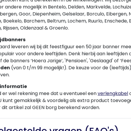
er andere mogelijk in Bentelo, Delden, Markvelde, Lochuize
ergen, Goor, Diepenheim, Gelselaar, Borculo, Eibergen, 
, Boekelo, Barchem, Beltrum, Lochem, Ruurlo, Enschede, B
, Rijssen, Oldenzaal & Groenlo.
ijdbanners
ard leveren wij bij dit feestfiguur een 50 jaar banner mee
pulair voor andere leeftijden. Denk hierbij aan leeftijden als
Of de banners ‘Hoera Jarige’, 'Pensioen', 'Geslaagd' of ‘Fees
ijden
(van 0 t/m 99 mogelijk!). De keuze voor de (leeftijd
ven.
 informatie
d er wel rekening mee dat u eventueel een
verlengkabel
U kunt gemakkelijk & voordelig als extra product toevoeg
 dit artikel zal GEEN borg berekend worden.
elgestelde vragen (FAQ's)