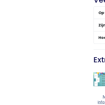
Op 
Zij
Hoe
Ext
M
inf