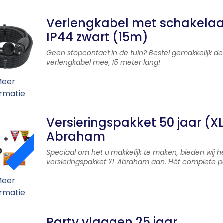
Verlengkabel met schakelaa
IP44 zwart (15m)
Geen stopcontact in de tuin? Bestel gemakkelijk d
verlengkabel mee, 15 meter lang!
eer
ormatie
Versieringspakket 50 jaar (X
ACTIE
Abraham
Speciaal om het u makkelijk te maken, bieden wij h
versieringspakket XL Abraham aan. Hèt complete p
eer
ormatie
Party vlaggen 25 jaar