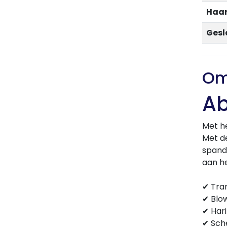
Haar
Gesl
Om
Ab
Met he
Met de
spand
aan h
✔ Tra
✔ Blo
✔ Har
✔ Sche