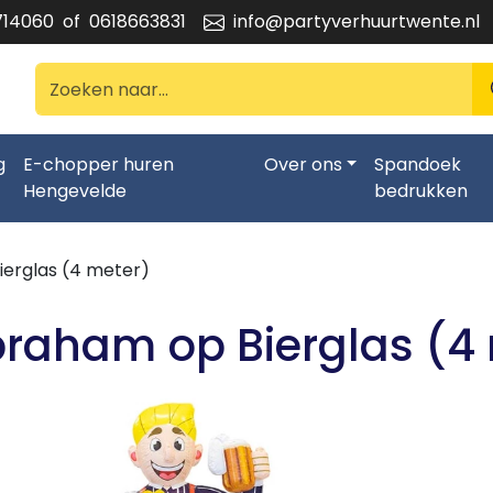
714060
of
0618663831
info@partyverhuurtwente.nl
g
E-chopper huren
Over ons
Spandoek
Hengevelde
bedrukken
erglas (4 meter)
raham op Bierglas (4