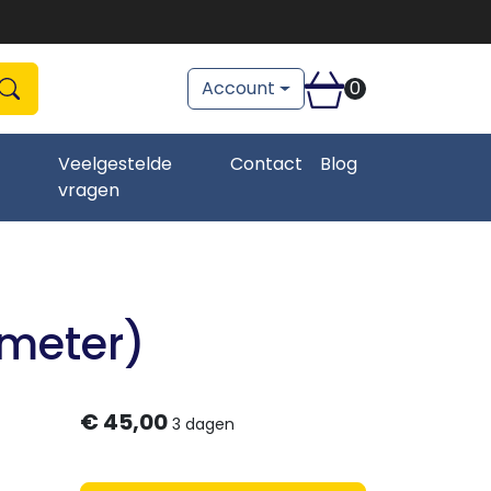
Account
0
Zoeken
zoeken
Veelgestelde
Contact
Blog
vragen
 meter)
€
45,00
3 dagen