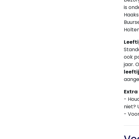
is ond
Haaksb
Buurse
Holten
Leeft
Standa
ook po
jaar. 
leeft
aange
Extra
- Hou
niet? 
- Voor
Ve