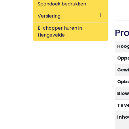
Spandoek bedrukken
Versiering
E-chopper huren in
Pr
Hengevelde
Hoo
Oppe
Gewi
Opbo
Blow
Te v
Inho