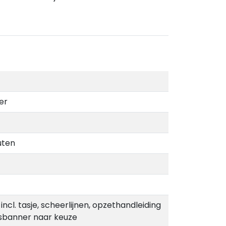
er
uten
incl. tasje, scheerlijnen, opzethandleiding
dsbanner naar keuze