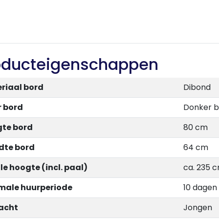
oducteigenschappen
riaal bord
Dibond
r bord
Donker b
te bord
80 cm
dte bord
64 cm
le hoogte (incl. paal)
ca. 235 
male huurperiode
10 dagen
acht
Jongen