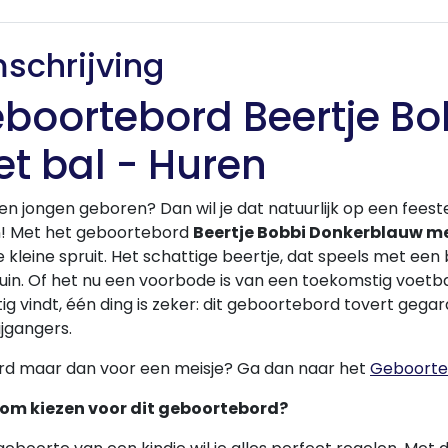
schrijving
boortebord Beertje B
t bal - Huren
een jongen geboren? Dan wil je dat natuurlijk op een feest
! Met het geboortebord
Beertje Bobbi Donkerblauw me
 kleine spruit. Het schattige beertje, dat speels met een 
tuin. Of het nu een voorbode is van een toekomstig voetb
ig vindt, één ding is zeker: dit geboortebord tovert geg
jgangers.
ord maar dan voor een meisje? Ga dan naar het
Geboorteb
m kiezen voor dit geboortebord?