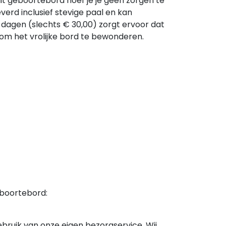
 dit geboortebord hoef je je geen zorgen te
verd inclusief stevige paal en kan
 dagen (slechts € 30,00) zorgt ervoor dat
 om het vrolijke bord te bewonderen.
eboortebord:
ruik van onze eigen bezorgservice. Wij