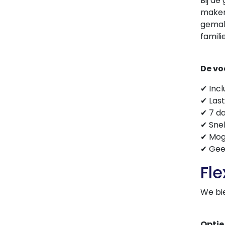
Bij de
maken:
gemakk
famili
De voo
✔ Incl
✔ Las
✔ 7 d
✔ Snel
✔ Mog
✔ Gee
Fle
We bi
Optie 