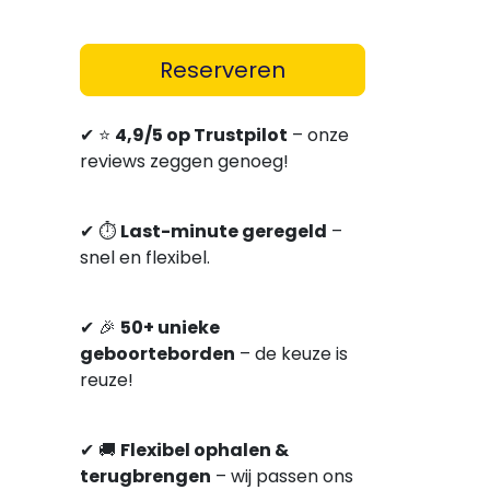
Reserveren
✔
⭐
4,9/5 op Trustpilot
– onze
reviews zeggen genoeg!
✔
⏱
Last-minute geregeld
–
snel en flexibel.
✔
🎉
5
0+ unieke
geboorteborden
– de keuze is
reuze!
✔
🚚
Flexibel ophalen &
terugbrengen
–
wij passen ons