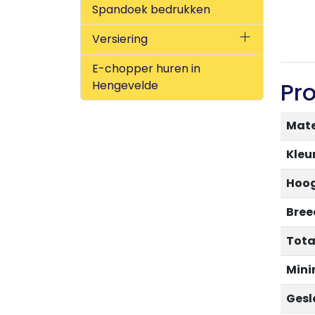
Spandoek bedrukken
Versiering
E-chopper huren in
Pr
Hengevelde
Mate
Kleu
Hoog
Bree
Tota
Mini
Gesl