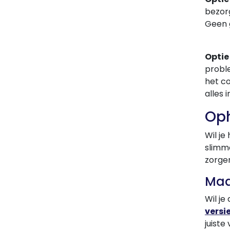
bezorg
Geen 
Optie 
proble
het c
alles 
Oph
Wil je
slimme
zorge
Maa
Wil je
versi
juiste