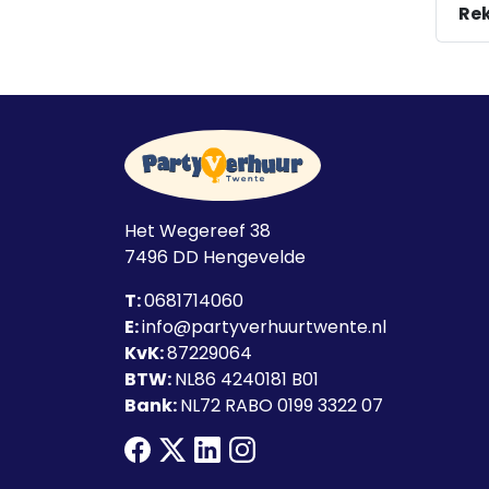
Rek
Het Wegereef 38
7496 DD
Hengevelde
T:
0681714060
E:
info@partyverhuurtwente.nl
KvK:
87229064
BTW:
NL86 4240181 B01
Bank:
NL72 RABO 0199 3322 07
facebook
twitter
linkedin
instagram