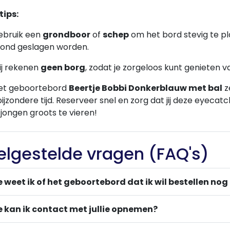
tips:
ebruik een
grondboor
of
schep
om het bord stevig te pl
rond geslagen worden.
ij rekenen
geen borg
, zodat je zorgeloos kunt genieten v
et geboortebord
Beertje Bobbi Donkerblauw met bal
z
ijzondere tijd. Reserveer snel en zorg dat jij deze eyeca
 jongen groots te vieren!
elgestelde vragen (FAQ's)
 weet ik of het geboortebord dat ik wil bestellen nog
 kan ik contact met jullie opnemen?