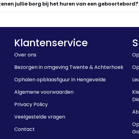
enen jullie borg bij het huren van een geboortebord?
Klantenservice
S
Over ons
Op
Bezorgen in omgeving Twente & Achterhoek
Op
Ophalen opblaasfiguur in Hengevelde
Le
Algemene voorwaarden
Kl
Di
Privacy Policy
Ab
Veelgestelde vragen
Op
Contact
Go