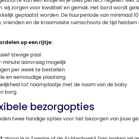
 geboorte van een kindje wil je alles perfect regelen. Met
 wij zorgen voor kwaliteit en gemak. Het bord wordt gele
elijk geplaatst worden. De huurperiode van minimaal 10
e, vrienden en de kraamvisite ruimschoots de tijd hebben
rdelen op een rijtje:
usief stevige paal
t-minute aanvraag mogelijk
agen per week te bestellen
le en eenvoudige plaatsing
elijkheid tot naamplaatje met de naam van de baby
n borg
xibele bezorgopties
eden twee handige opties voor het bezorgen van jouw g
1:
Woon je in Twente of de Achterhoek? Dan maken wij geb