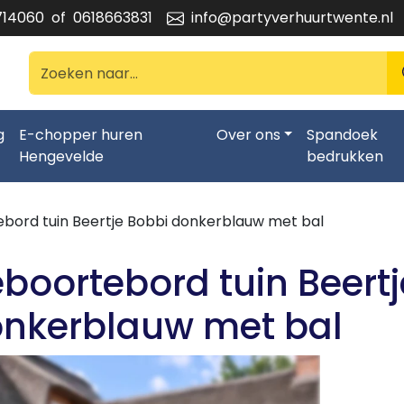
714060
of
0618663831
info@partyverhuurtwente.nl
g
E-chopper huren
Over ons
Spandoek
Hengevelde
bedrukken
bord tuin Beertje Bobbi donkerblauw met bal
boortebord tuin Beertj
nkerblauw met bal