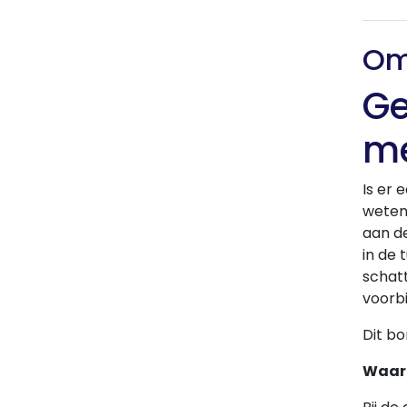
Om
Ge
me
Is er 
weten
aan de
in de 
schatt
voorbi
Dit b
Waaro