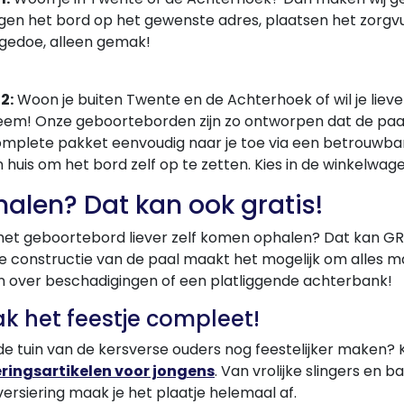
en het bord op het gewenste adres, plaatsen het zorgvu
gedoe, alleen gemak!
2:
Woon je buiten Twente en de Achterhoek of wil je lie
em! Onze geboorteborden zijn zo ontworpen dat de paal u
omplete pakket eenvoudig naar je toe via een betrouwbar
in huis om het bord zelf op te zetten. Kies in de winkelwag
alen? Dat kan ook gratis!
 het geboortebord liever zelf komen ophalen? Dat kan GR
 constructie van de paal maakt het mogelijk om alles mak
n over beschadigingen of een platliggende achterbank!
k het feestje compleet!
 de tuin van de kersverse ouders nog feestelijker maken? 
eringsartikelen voor jongens
. Van vrolijke slingers en 
 versiering maak je het plaatje helemaal af.