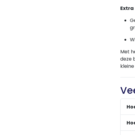
Extra 
G
g
W
Met h
deze b
kleine
Ve
Hoe
Hoe