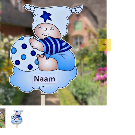
ous
Next